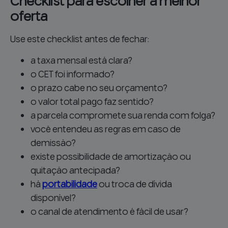
Checklist para escolher a melhor
oferta
Use este checklist antes de fechar:
a taxa mensal está clara?
o CET foi informado?
o prazo cabe no seu orçamento?
o valor total pago faz sentido?
a parcela compromete sua renda com folga?
você entendeu as regras em caso de
demissão?
existe possibilidade de amortização ou
quitação antecipada?
há
portabilidade
ou troca de dívida
disponível?
o canal de atendimento é fácil de usar?