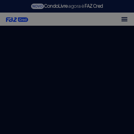
CondoLivre
agora é
FAZ Cred
NOVO