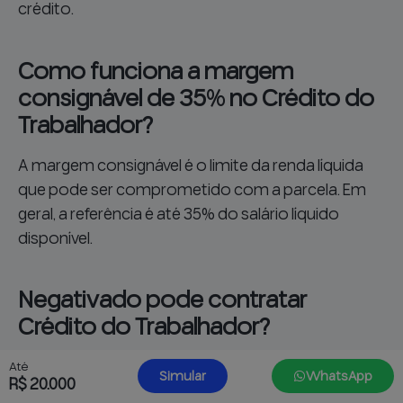
crédito.
Como funciona a margem
consignável de 35% no Crédito do
Trabalhador?
A margem consignável é o limite da renda líquida
que pode ser comprometido com a parcela. Em
geral, a referência é até 35% do salário líquido
disponível.
Negativado pode contratar
Crédito do Trabalhador?
Pode haver possibilidade em alguns casos, porque
Até
Simular
WhatsApp
R$ 20.000
a operação passa por análise individual. Ter