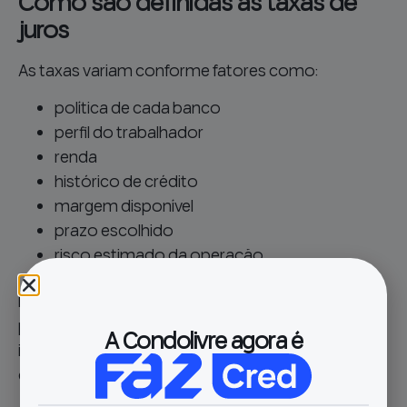
Como são definidas as taxas de
juros
As taxas variam conforme fatores como:
política de cada banco
perfil do trabalhador
renda
histórico de crédito
margem disponível
prazo escolhido
risco estimado da operação
Na prática, dois trabalhadores com salários
parecidos podem receber ofertas diferentes. Por
A Condolivre agora é
isso, vale comparar mais de uma proposta antes
de fechar.