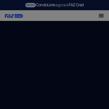
CondoLivre
agora é
FAZ Cred
NOVO