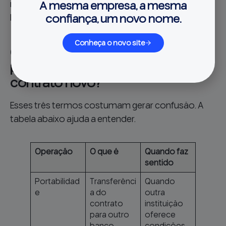
A mesma empresa, a mesma
melhorar a operação, e não apenas trocar de
confiança, um novo nome.
banco.
Conheça o novo site
Qual a diferença entre
portabilidade, refinanciamento e
contrato novo?
Esses três termos costumam gerar confusão. A
tabela abaixo ajuda a entender.
Operação
O que é
Quando faz
sentido
Portabilidad
Transferênci
Quando
e
a do
outra
contrato
instituição
para outro
oferece