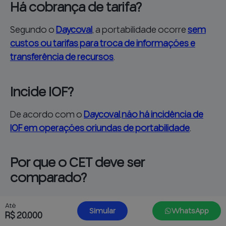
Há cobrança de tarifa?
Segundo o
Daycoval
, a portabilidade ocorre
sem
custos ou tarifas para troca de informações e
transferência de recursos
.
Incide IOF?
De acordo com o
Daycoval
,
não há incidência de
IOF em operações oriundas de portabilidade
.
Por que o CET deve ser
comparado?
O CET, ou Custo Efetivo Total, mostra o custo
Até
Simular
WhatsApp
completo da operação. Ele é mais confiável do que
R$ 20.000