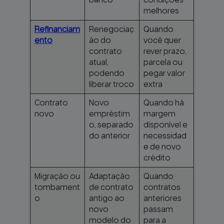
banco
condições
melhores
Refinanciam
Renegociaç
Quando
ento
ão do
você quer
contrato
rever prazo,
atual,
parcela ou
podendo
pegar valor
liberar troco
extra
Contrato
Novo
Quando há
novo
empréstim
margem
o, separado
disponível e
do anterior
necessidad
e de novo
crédito
Migração ou
Adaptação
Quando
tombament
de contrato
contratos
o
antigo ao
anteriores
novo
passam
modelo do
para a