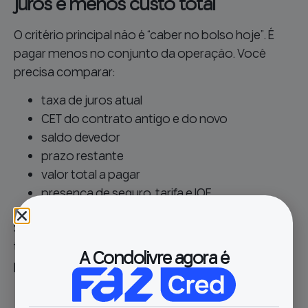
juros e menos custo total
O critério principal não é “caber no bolso hoje”. É
pagar menos no conjunto da operação. Você
precisa comparar:
taxa de juros atual
CET do contrato antigo e do novo
saldo devedor
prazo restante
valor total a pagar
presença de seguro, tarifa e IOF
Se a nova proposta reduzir juros e custo total, a
troca tende a ser positiva. Se só empurrar a dívida
A Condolivre agora é
para frente, o benefício pode ser ilusório.