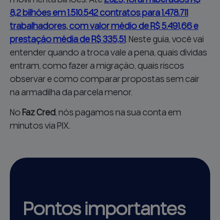
8,2 bilhões em 1.510.542 contratos para 1.478.711
trabalhadores, com valor médio de R$ 5.491,66 e
prestação média de R$ 335,51
. Neste guia, você vai
entender quando a troca vale a pena, quais dívidas
entram, como fazer a migração, quais riscos
observar e como comparar propostas sem cair
na armadilha da parcela menor.
No
Faz Cred
, nós pagamos na sua conta em
minutos via PIX.
Pontos importantes