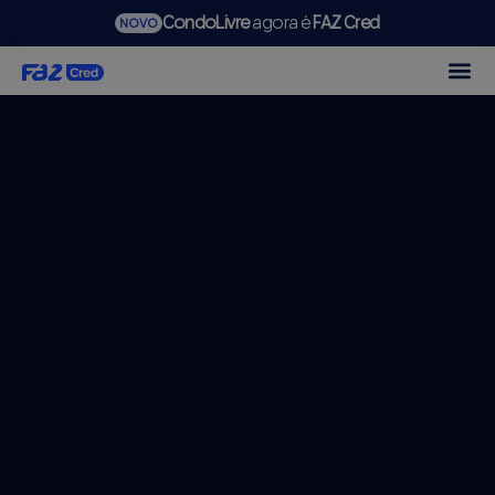
CondoLivre
agora é
FAZ Cred
NOVO